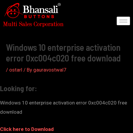
Skip
to
content
Post
navigation
Windows 10 enterprise activation
error 0xc004c020 free download
/
ostarl
/ By
gauravostwal7
Looking for:
Windows 10 enterprise activation error 0xc004c020 free
download
Click here to Download